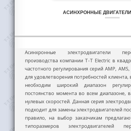
АСИНХРОННЫЕ ДВИГАТЕЛИ
Асинхронные электродвигатели пе
будущего электродвигателя, пусконаладочн
производства компании T-T Electric в квад
поставка запасных частей и расходных ма
частотного регулирования серий AMP, AMS,
уровень профессиональных компетенц
для удовлетворения потребностей клиента, в
персонала компании, в сочетании с передо
необходим широкий диапазон регулиро
производственных мощностей и хорошо
постоянство момента во всем диапазоне, в
логистике, и ответственный подход к решен
нулевых скоростей. Данная серия электрод
позволяют компании T-T Electric быть в
подходит для замены электродвигателей пос
производителем и поставщиком эле
правило, на выбор заказчикам предлагаю
переменного тока высоко качества, для
типоразмеров электродвигателей пе