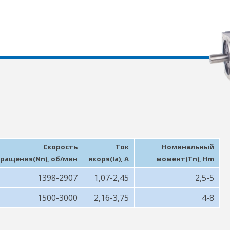
Скорость
Ток
Номинальный
ращения(Nn), об/мин
якоря(Ia), A
момент(Tn), Hm
1398-2907
1,07-2,45
2,5-5
1500-3000
2,16-3,75
4-8