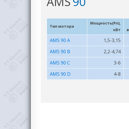
AMS
90
Мощность(Pn),
Тип мотора
кВт
в
AMS 90 A
1,5-3,15
AMS 90 B
2,2-4,74
AMS 90 C
3-6
AMS 90 D
4-8