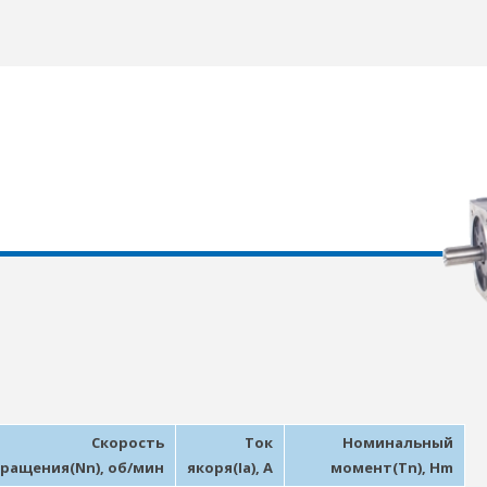
Скорость
Ток
Номинальный
ращения(Nn), об/мин
якоря(Ia), A
момент(Tn), Hm