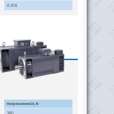
IC416
Напряжение(U), В:
380