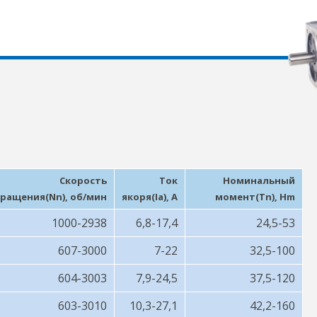
Скорость
Ток
Номинальный
ращения(Nn), об/мин
якоря(Ia), A
момент(Tn), Hm
1000-2938
6,8-17,4
24,5-53
607-3000
7-22
32,5-100
604-3003
7,9-24,5
37,5-120
603-3010
10,3-27,1
42,2-160