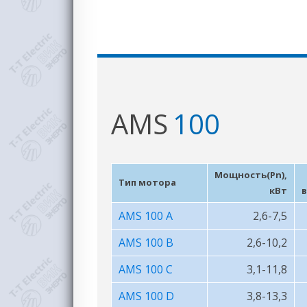
AMS
100
Мощность(Pn),
Тип мотора
кВт
в
AMS 100 A
2,6-7,5
AMS 100 B
2,6-10,2
AMS 100 C
3,1-11,8
AMS 100 D
3,8-13,3