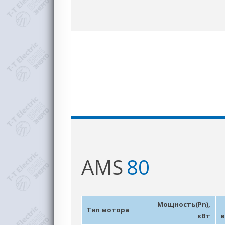
AMS
80
Мощность(Pn),
Тип мотора
кВт
в