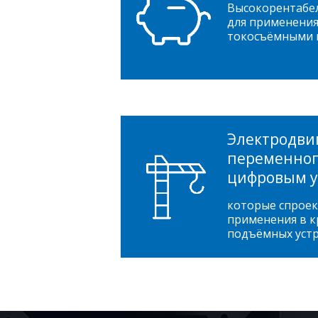
Высокорентабе
для применения 
токосъёмными 
Электродви
переменного
цифровым 
которые спрое
применения в к
подъёмных уст