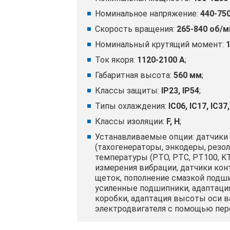
Номинальное напряжение:
440-750
Скорость вращения:
265-840 об/м
Номинальный крутящий момент:
Ток якоря:
1120-2100 A
;
Габаритная высота:
560 мм
;
Классы защиты:
IP23, IP54
;
Типы охлаждения:
IC06, IC17, IC37
Классы изоляции:
F, H
;
Устанавливаемые опции: датчики
(тахогенераторы, энкодеры, резо
температуры (PTO, PTC, PT100, KT
измерения вибрации, датчики кон
щеток, пополнение смазкой подш
усиленные подшипники, адаптаци
коробки, адаптация высоты оси в
электродвигателя с помощью пере