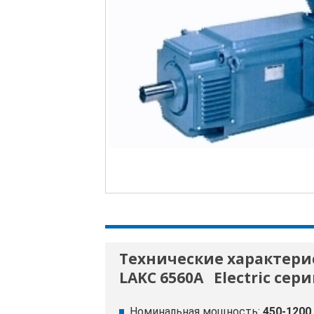
Технические характери
LAKC 6560A
Electric сер
Номинальная мощность:
450-1200