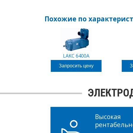
Похожие по характерис
LAKC 6400A
Запросить цену
З
ЭЛЕКТРОД
Высокая
рентабельн