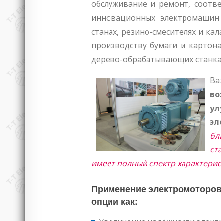
обслуживание и ремонт, соотв
инновационных электромашин
станах, резино-смесителях и кал
производству бумаги и картона
дерево-обрабатывающих станка
Ва
в
ул
эл
бл
ст
имеет полный спектр характери
Применение электромоторов и
опции как: