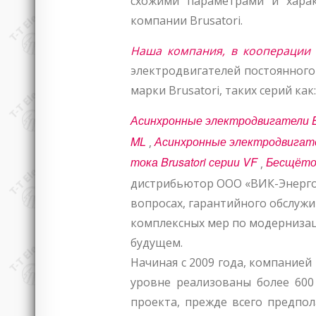
схожими параметрами и хара
компании Brusatori.
Наша компания, в кооперации
электродвигателей постоянного
марки Brusatori, таких серий как:
Асинхронные электродвигатели Br
ML
Асинхронные электродвигател
тока Brusatori серии VF
Бесщёточ
дистрибьютор ООО «ВИК-Энерго»
вопросах, гарантийного обслужи
комплексных мер по модерниза
будущем.
Начиная с 2009 года, компание
уровне реализованы более 600
проекта, прежде всего предпола