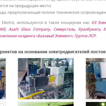
ется на предыдущее место;
года, предполагающая полное техническое сопровожден
Electric, используются в таких концернах как:
КЗ Эле
МЗ, Asahi Glass Company, Северсталь, Уралбумага, 
омпании холдинга «Базовый Элемент», Группа ЛСР.
ектов на основании электродвигателей постоянно