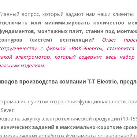
Главный вопрос, который задают нам наши клиенты:
исключить или минимизировать количество мех
фундаментов, монтажных плит, станин под монтаж
контуров (систем) вентиляции?
Ответ прос
сотрудничеству с фирмой «ВИК-Энерго», становитс
такой электромотор, который содержит весь набор 
нальным изделиям.
одов производства компании T-T Electric, предл
ктромашин с учётом сохранения функциональности, пр
Sever;
одов на закупку электротехнической продукции (10-15%
технических заданий в максимально-короткие сроки
 механических доработок фундамента, установочной п