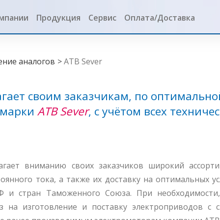
омпании
Продукция
Сервис
Оплата/Доставка
ы
ение аналогов
ATB Sever
лагает своим заказчикам, по оптимальн
 марки
ATB Sever
, с учётом всех техниче
длагает вниманию своих заказчиков широкий ассор
янного тока, а также их доставку на оптимальных у
Ф и стран Таможенного Союза. При необходимости
з на изготовление и поставку электроприводов с 