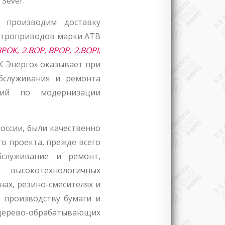
Sever.
, производим доставку
ектроприводов марки ATB
.BPOK, 2.BOP, BPOP, 2.BOPI,
-Энерго» оказывает при
бслуживания и ремонта
тий по модернизации
оссии, были качественно
о проекта, прежде всего
бслуживание и ремонт,
 высокотехнологичных
ах, резино-смесителях и
о производству бумаги и
 дерево-обрабатывающих