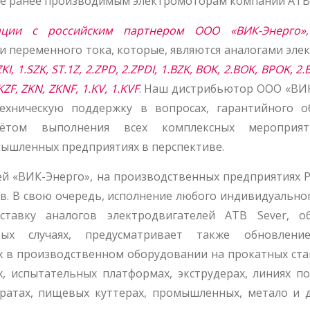
е ранее производимым электромоторам компании ATB 
ации с российским партнером ООО «ВИК-Энерго»
и переменного тока, которые, являются аналогами эл
ZKI, 1.SZK, ST.1Z, 2.ZPD, 2.ZPDI, 1.BZK, BOK, 2.BOK, BPOK, 2
.KZF, ZKN, ZKNF, 1.KV, 1.KVF
. Наш дистрибьютор ООО «ВИК
ехническую поддержку в вопросах, гарантийного о
чётом выполнения всех комплексных мероприя
ышленных предприятиях в перспективе.
ей «ВИК-Энерго», на производственных предприятиях Р
в. В свою очередь, исполнение любого индивидуальног
оставку аналогов электродвигателей ATB Sever, о
ых случаях, предусматривает также обновление
в производственном оборудовании на прокатных стан
, испытательных платформах, экструдерах, линиях п
аратах, пищевых куттерах, промышленных, метало и