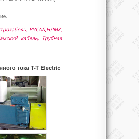
ие.
ктрокабель, РУСАЛ,НЛМК,
Камский кабель, Трубная
го тока T-T Electric