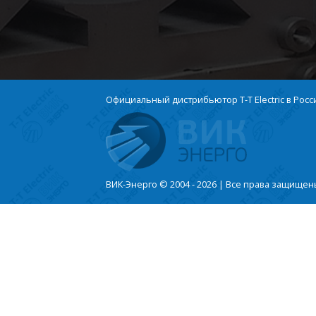
Официальный дистрибьютор T-T Electric в Росс
ВИК-Энерго © 2004 - 2026 | Все права защище