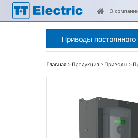
О компани
Приводы постоянного 
Главная
Продукция
Приводы
П