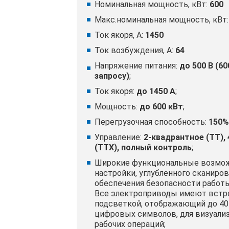
Номинальная мощность, кВт:
600
Макс.номинальная мощность, кВт
Ток якоря, A:
1450
Ток возбуждения, A:
64
Напряжение питания:
до 500 В (60
запросу)
;
Ток якоря:
до 1450 А
;
Мощность:
до 600 кВт
;
Перегрузочная способность:
150%
Управление:
2-квадрантное (ТТ),
(ТТХ), полный контроль
;
Широкие функциональные возмож
настройки, углубленного сканиров
обеспечения безопасности работ
Все электроприводы имеют встр
подсветкой, отображающий до 40
цифровых символов, для визуали
рабочих операций;